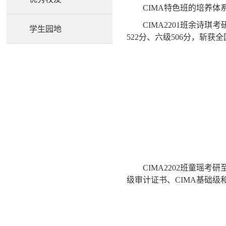
CIMA特色班的培养
CIMA2201班余
学生园地
522分、六级506分，斩
CIMA2202班童瑶
级审计证书、CIMA基础级