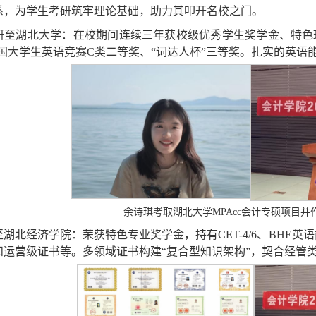
体系，为学生考研筑牢理论基础，助力其叩开名校之门。
诗琪考研至湖北大学：在校期间连续三年获校级优秀学生奖学金、
获全国大学生英语竞赛C类二等奖、“词达人杯”三等奖。扎实的英
余诗琪考取湖北大学MPAcc会计专硕项目并
考研至湖北经济学院：荣获特色专业奖学金，持有CET-4/6、BH
和运营级证书等。多领域证书构建“复合型知识架构”，契合经管