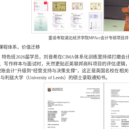
童谣考取湖北经济学院MPAcc会计专硕项目
课程体系，价值迁移
）特色班2026届学员，刘音希在CIMA体系化训练里持续打磨
、写作样本与面试时，天然更贴近英联邦商科项目的评估逻辑，
记账会计”升级到“经营支持与决策支撑”，这正是英国名校在相
ngham）与利兹大学（University of Leeds）的硕士录取通知书。