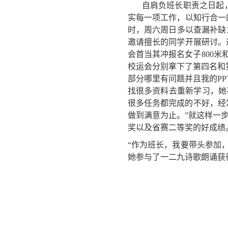
自肩负班长职责之日起
实每一项工作，以知行合一
时，周六周日多以查漏补缺
邀请擅长的同学开展研讨。
会首当其冲报名女子800
校运会分别拿下了第四名和
部分哪里有问题并且我的P
找很多资料去重新学习，她甚
很多任务都完成的不好，经
做到满意为止。”就这样一
奖以及省赛二等奖的好成绩
“作为班长，我要带头参加
她参与了一二九诗歌朗诵获