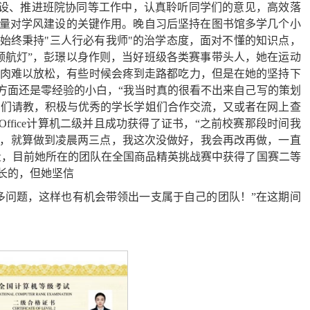
建设、推进班院协同等工作中，认真聆听同学们的意见，高效落
力量对学风建设的关键作用。晚自习后坚持在图书馆多学几个小
始终秉持"三人行必有我师"的治学态度，面对不懂的知识点，
领航灯”，彭璟以身作则，当好班级各类赛事带头人，她在运动
让肌肉难以放松，有些时候会疼到走路都吃力，但是在她的坚持下
方面还是零经验的小白，“我当时真的很看不出来自己写的策划
师们请教，积极与优秀的学长学姐们合作交流，又或者在网上查
fice计算机二级并且成功获得了证书，“之前校赛那段时间我
，就算做到凌晨两三点，我这次没做好，我会再改再做，一直
量，目前她所在的团队在全国商品精英挑战赛中获得了国赛二等
长的，但她坚信
多问题，这样也有机会带领出一支属于自己的团队！”在这期间