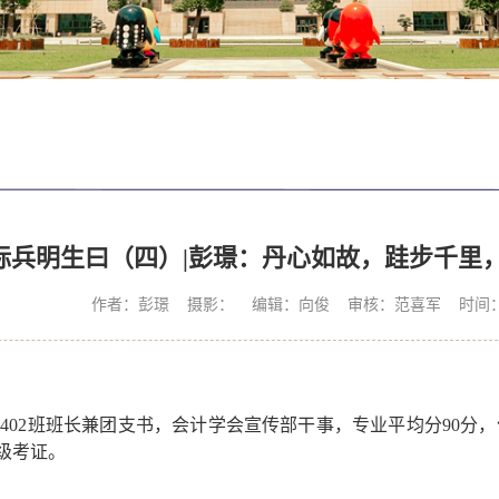
标兵明生曰（四）|彭璟：丹心如故，跬步千里，
作者：彭璟 摄影： 编辑：向俊 审核：范喜军 时间：202
2402班班长兼团支书，会计学会宣传部干事，专业平均分90
级考证。