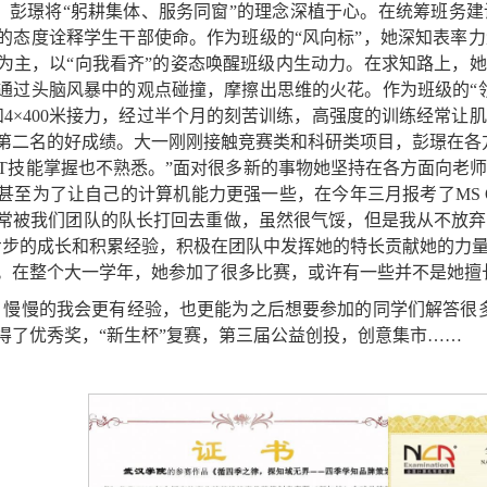
，彭璟将“躬耕集体、服务同窗”的理念深植于心。在统筹班务
的态度诠释学生干部使命。作为班级的“风向标”，她深知表率
为主，以“向我看齐”的姿态唤醒班级内生动力。在求知路上，她
通过头脑风暴中的观点碰撞，摩擦出思维的火花。作为班级的“
米和4×400米接力，经过半个月的刻苦训练，高强度的训练经常
第二名的好成绩。大一刚刚接触竞赛类和科研类项目，彭璟在各
PT技能掌握也不熟悉。”面对很多新的事物她坚持在各方面向老
至为了让自己的计算机能力更强一些，在今年三月报考了MS Of
常被我们团队的队长打回去重做，虽然很气馁，但是我从不放弃
步步的成长和积累经验，积极在团队中发挥她的特长贡献她的力
。在整个大一学年，她参加了很多比赛，或许有一些并不是她擅
，慢慢的我会更有经验，也更能为之后想要参加的同学们解答很
得了优秀奖，“新生杯”复赛，第三届公益创投，创意集市……